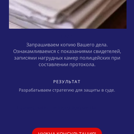
ШАГ 1
Запрашиваем копию Вашего дела.
Ознакамливаемся с показаниями свидетелей,
записями нагрудных камер полицейских при
составлении протокола.
РЕЗУЛЬТАТ
П
Разрабатываем стратегию для защиты в суде.
Пример заполненного документа
НУЖНА КОНСУЛЬТАЦИЯ!